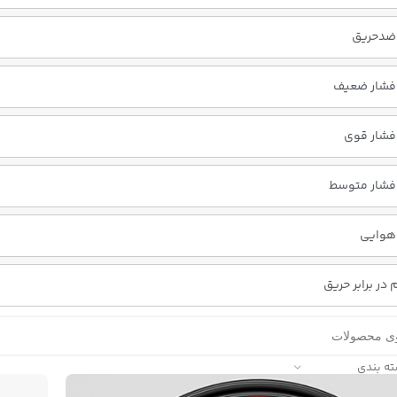
ضدحریق
فشار ضعیف
فشار قوی
فشار متوسط
هوایی
در برابر حریق
ته بندی