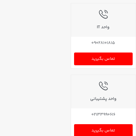
واحد IT
09028101815
تماس بگیرید
واحد پشتیبانی
02133990616
تماس بگیرید