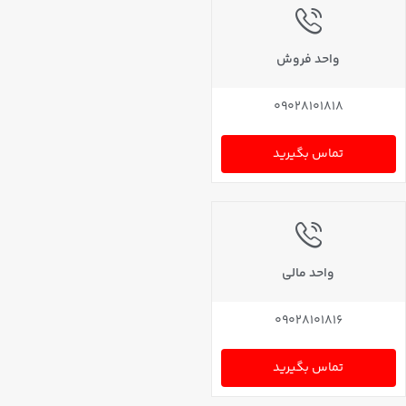
واحد فروش
09028101818
تماس بگیرید
واحد مالی
09028101816
تماس بگیرید