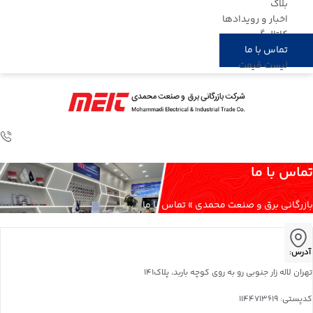
بلاگ
اخبار و رویدادها
کاتالوگ
تماس با ما
لیست قیمت
تماس با ما
بازرگانی برق و صنعت محمدی
»
تماس با ما
آدرس:
تهران لاله زار جنوبی رو به روی کوچه باربد، پلاک۱۴۱
کدپستی: 1144713619