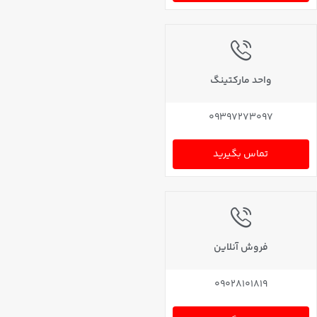
واحد مارکتینگ
09397273097
تماس بگیرید
فروش آنلاین
09028101819