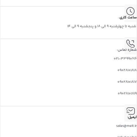
ساعت کاری:
شنبه تا چهارشنبه 9 الی 18 و پنجشنبه 9 الی 14
شماره تماس:
021-33990616
09028101818
09028101817
09028101819
ایمیل:
sales@meit.ir