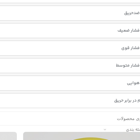
ضدحریق
فشار ضعیف
فشار قوی
فشار متوسط
هوایی
در برابر حریق
ته بندی