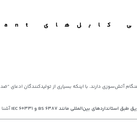
راهنمای تس
 آتش‌سوزی دارند. با اینکه بسیاری از تولیدکنندگان ادعای “ضد حری
انداردهای بین‌المللی مانند BS 6387 و IEC 60331
آشنا 