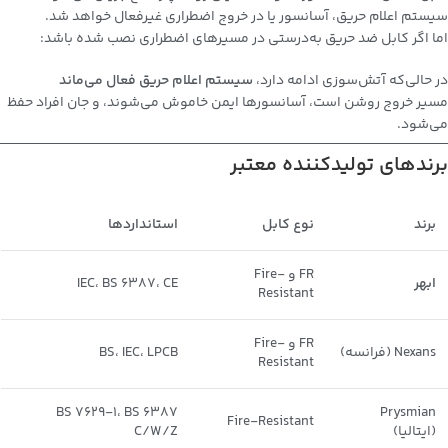
سیستم اعلام حریق، آسانسور یا در خروج اضطراری غیرفعال خواهد شد.
اما اگر کابل ضد حریق به‌درستی در مسیرهای اضطراری نصب شده باشد:
در حالی‌که آتش‌سوزی ادامه دارد،
سیستم اعلام حریق فعال می‌ماند
مسیر خروج روشن است، آسانسورها ایمن خاموش می‌شوند، و جان افراد حفظ
می‌شود.
برندهای تولیدکننده معتبر
برند
نوع کابل
استانداردها
FR و Fire-
ابهر
IEC، BS 6387، CE
Resistant
FR و Fire-
Nexans (فرانسه)
BS، IEC، LPCB
Resistant
BS 7629-1، BS 6387
Prysmian
Fire-Resistant
(ایتالیا)
C/W/Z