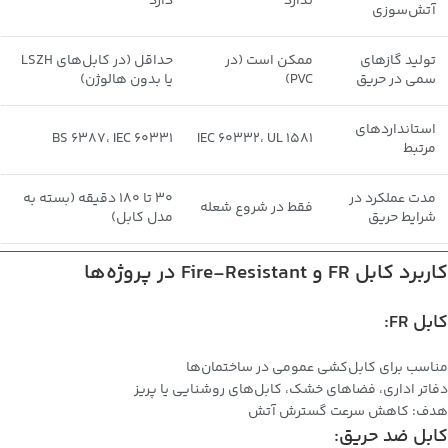
ندارد
دارد
آتش‌سوزی
تولید گازهای
ممکن است (در
حداقل (در کابل‌های LSZH
سمی در حریق
PVC)
یا بدون هالوژن)
استانداردهای
BS 6387، IEC 60331
IEC 60332، UL 1581
مرتبط
مدت عملکرد در
۳۰ تا ۱۸۰ دقیقه (بسته به
فقط در شروع شعله
شرایط حریق
مدل کابل)
کاربرد کابل FR و Fire-Resistant در پروژه‌ها
کابل FR:
مناسب برای کابل‌کشی عمومی در ساختمان‌ها
دفاتر اداری، فضاهای خشک، کابل‌های روشنایی یا پریز
هدف: کاهش سرعت گسترش آتش
کابل ضد حریق: