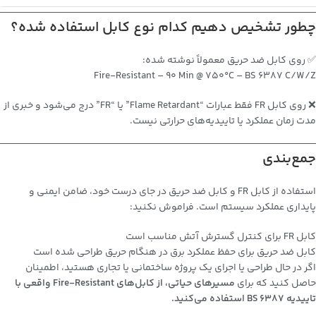
چطور تشخیص دهیم کدام نوع کابل استفاده شده؟
✅ روی کابل ضد حریق معمولاً نوشته شده:
Fire-Resistant – 90 Min @ 750°C – BS 6387 C/W/Z
❌ روی کابل FR فقط عبارات “Flame Retardant” یا “FR” درج می‌شود و خبری از
مدت زمان عملکرد یا تاییدیه‌های حرارتی نیست.
جمع‌بندی
استفاده از کابل FR و کابل ضد حریق در جای درست خود، ضامن ایمنی و
پایداری عملکرد سیستم است. فراموش نکنید:
کابل FR برای کنترل گسترش آتش مناسب است
کابل ضد حریق برای حفظ عملکرد برق در هنگام حریق طراحی شده است
اگر در حال طراحی یا اجرای یک پروژه ساختمانی یا تجاری هستید، اطمینان
حاصل کنید که برای
مسیرهای حیاتی، از کابل‌های Fire-Resistant واقعی با
تاییدیه BS 6387 استفاده می‌کنید.