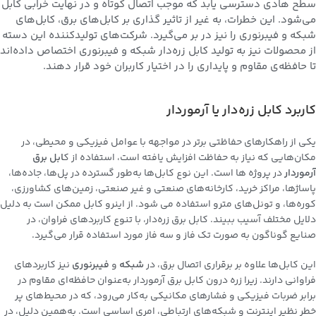
سطح هادی دسترسی یابد که موجب اتصال کوتاه و در نهایت خرابی کابل
می‌شود. این خطرات، به غیر از تاثیر گذاری بر کابل‌های برق، کابل‌های
شبکه و فیبرنوری را نیز در بر می‌گیرد. شرکت‌های تولیدکننده این دسته
از محصولات نیز به تولید کابل زره‌دار شبکه و فیبرنوری اختصاص داده‌اند
تا حافظه‌ی مقاوم و پایداری را در اختیار کاربران خود قرار دهند.
کاربرد کابل زره‌دار یا آرموردار
یکی از راهکارهای حفاظتی برتر در مواجهه با عوامل فیزیکی و محیطی، در
مکان‌هایی که نیاز به حفاظت افزایش یافته است، استفاده از ک
ابل برق
آرموردار
در پروژه ها است. این نوع کابل‌ها به‌طور گسترده در پل‌ها، جاده‌ها،
پاساژ‌ها، مراکز خرید، کارخانه‌های صنعتی و غیر صنعتی، زمین‌های کشاورزی،
کوره‌ها، و تونل‌های مترو استفاده می شود. از اینرو کابل ممکن است به دلیل
دلایل مختلف آسیب ببیند. کابل برق زره‌دار، با تنوع کاربردهای فراوان، در
صنایع گوناگون به صورت تک فاز و سه فاز مورد استفاده قرار می‌گیرد.
این کابل‌ها علاوه بر برقراری اتصال برق، در
شبکه
و
فیبرنوری
نیز کاربردهای
فراوانی دارند. زیرا زره درون کابل برق آرموردار به‌عنوان حافظه‌ای مقاوم در
برابر ضربات فیزیکی و فشارهای مکانیکی به‌کار می‌رود، که در محیط‌های پر
خطر نظیر اینترنت و شبکه‌های ارتباطی، امری اساسی است. به‌همین دلیل، در