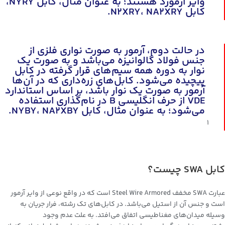
وایر آرمورد هستند؛ به عنوان مثال، کابل NYRY،
کابل N2XRY، NA2XRY.
در حالت دوم، آرمور به صورت نواری فلزی از
جنس فولاد گالوانیزه می‌باشد و به صورت یک
نوار به دوره همه سیم‌های قرار گرفته در کابل
پیچیده می‌شود. کابل‌های زره‌داری که در آن‌ها
آرمور به صورت یک نوار باشد، بر اساس استاندارد
VDE از حرف انگلیسی B در نام‌گذاری استفاده
می‌شود؛ به عنوان مثال، کابل NYBY، NA2XBY.
1
کابل SWA چیست؟
عبارت SWA مخفف Steel Wire Armored است که در واقع نوعی از وایر آرمور
است و جنس آن از استیل می‌باشد. در کابل‌های تک رشته، فرار جریان به
وسیله میدان‌های مغناطیسی اتفاق می‌افتد. به علت عدم وجود