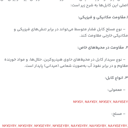
اصلی این کابل‌ها به شرح زیر است:
1.مقاومت مکانیکی و فیزیکی:
– نوع مسلح کابل فشار متوسط می‌تواند در برابر تنش‌های فیزیکی و
مکانیکی خارجی مقاومت کند.
2. مقاومت در محیط‌های خاص:
– نوع سربدار کابل در محیط‌های حاوی هیدروکربن، حلال‌ها، و مواد خورنده
مقاوم و در برابر نفوذ آب به‌صورت شعاعی (میدانی) پایدار است.
3. انواع کابل:
– معمولی:
N2XSY, NA2XSY, N2XSEY, NA2XSEY
– مسلح:
N2XSYRY, N2XSYBY, N2XSEYRY, N2XSEYBY, NA2XSYRY, NA2XSYBY, NA2XSEYRY,