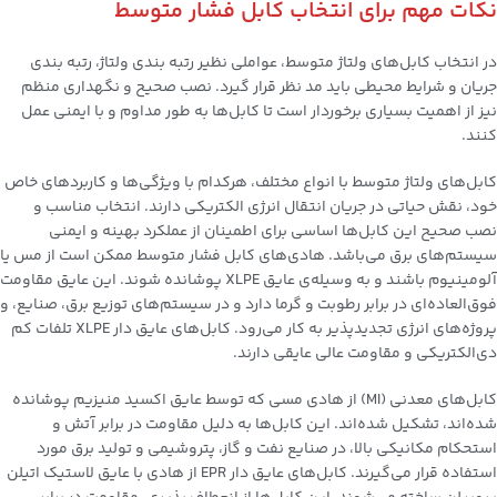
نکات مهم برای انتخاب
کابل فشار متوسط
در انتخاب کابل‌های ولتاژ متوسط، عواملی نظیر رتبه بندی ولتاژ، رتبه بندی
جریان و شرایط محیطی باید مد نظر قرار گیرد. نصب صحیح و نگهداری منظم
نیز از اهمیت بسیاری برخوردار است تا کابل‌ها به طور مداوم و با ایمنی عمل
کنند.
کابل‌های ولتاژ متوسط با انواع مختلف، هرکدام با ویژگی‌ها و کاربردهای خاص
خود، نقش حیاتی در جریان انتقال انرژی الکتریکی دارند. انتخاب مناسب و
نصب صحیح این کابل‌ها اساسی برای اطمینان از عملکرد بهینه و ایمنی
سیستم‌های برق می‌باشد. هادی‌های کابل فشار متوسط ممکن است از مس یا
آلومینیوم باشند و به وسیله‌ی عایق XLPE پوشانده شوند. این عایق مقاومت
فوق‌العاده‌ای در برابر رطوبت و گرما دارد و در سیستم‌های توزیع برق، صنایع، و
پروژه‌های انرژی تجدیدپذیر به کار می‌رود. کابل‌های عایق دار XLPE تلفات کم
دی‌الکتریکی و مقاومت عالی عایقی دارند.
کابل‌های معدنی (MI) از هادی مسی که توسط عایق اکسید منیزیم پوشانده
شده‌اند، تشکیل شده‌اند. این کابل‌ها به دلیل مقاومت در برابر آتش و
استحکام مکانیکی بالا، در صنایع نفت و گاز، پتروشیمی و تولید برق مورد
استفاده قرار می‌گیرند. کابل‌های عایق دار EPR از هادی با عایق لاستیک اتیلن