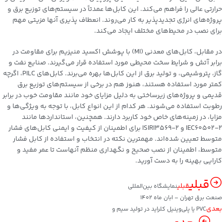
حرارتی عالی را فراهم می‌کند. این کابل‌ها عمدتاً در سیستم‌های توزیع برق و
پروژه‌های انرژی تجدیدپذیر به کار می‌روند. انعطاف پذیری آنها مزیتی مهم
برای نصب در محیط‌های مختلف ایجاد می‌کند.
در مقابل، کابل‌های معدنی (MI) با پوشش اکسید منیزیم برای مقاومت در
برابر آتش و شرایط سخت محیطی مورد استفاده قرار می‌گیرند. صنایع نفت و
گاز، پتروشیمی، و تولید برق از این کابل‌ها بهره می‌برند. کابل‌های PILC، اگرچه
کمتر مورد استفاده هستند، هنوز هم در برخی از سیستم‌های توزیع برق
قدیمی و پروژه‌های زیرساختی به دلیل مزایای خود مانند مقاومت خوب در برابر
رطوبت استفاده می‌شوند. هر کدام از این انواع کابل، با توجه به ویژگی‌ها و
مزایا، در زمینه‌های خاص خود کاربرد دارند. همچنین، استانداردها مانند
IEC60502-2 و ISIRI3569-2 برای اطمینان از کیفیت و ایمنی کابل‌های فشار
متوسط تعیین شده‌اند. مهمترین نکته در انتخاب و استفاده از کابل‌ فشار
متوسط، اطمینان از نصب صحیح و نگهداری منظم آنهاست تا عمر مفید و
کارایی بهینه را به دست آورید.
قبلی
قبلی
نمایشگاه بین‌المللی
صنعت برق تهران – ابان ماه 1402
بعدی
PVC یا پلی‌وینیل کلراید در تولید سیم و