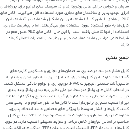
پروپیلن ساخته می‌شوند. این کابل‌ها از انعطاف پذیری، مقاومت در برابر
سایش و خواص حرارتی عالی برخوردارند و در سیستم‌های توزیع برق، پروژه‌های
انرژی تجدیدپذیر، و ساختمان‌های تجاری مورد استفاده قرار می‌گیرند. کابل‌های
PILC از هادی با عایق کاغذ آغشته به روغن تشکیل شده‌اند. در گذشته، این
کابل‌ها به طور گسترده مورد استفاده قرار می‌گرفتند، اما با پیشرفت فناوری،
استفاده از آنها کاهش یافته است. با این حال، کابل‌های PILC هنوز هم در
شرایط خاص مزایایی مانند مقاومت در برابر رطوبت و امتیازات اتصال کوتاه
دارند.
جمع بندی
کابل‌ فشار متوسط در صنایع، ساختمان‌های تجاری و مسکونی کاربردهای
گسترده‌ای دارند. این کابل‌ها می‌توانند انرژی برق را به طور ایمن و پایدار به
ماشین‌آلات صنعتی، تجهیزات HVAC، نورپردازی، و لوازم خانگی منتقل کنند.
در انتخاب کابل‌های ولتاژ متوسط، عواملی نظیر رتبه بندی ولتاژ، رتبه بندی
جریان و شرایط محیطی باید مد نظر قرار گیرد. نصب صحیح و نگهداری منظم
نیز از اهمیت بسیاری برخوردار است تا کابل‌ها به طور مداوم و با ایمنی عمل
کنند. کابل‌های فشار متوسط با ویژگی‌های مختلفی مانند انعطاف‌پذیری،
مقاومت در برابر سایش، و مقاومت به رطوبت برخوردارند. انتخاب نوع کابل
مناسب بر اساس نیازهای خاص برنامه و شرایط محیطی اهمیت دارد. در مورد
کابل‌های عایق دار EPR، لاستیک اتیلن پروپیلن (EPR) ویژگی‌های الکتریکی و