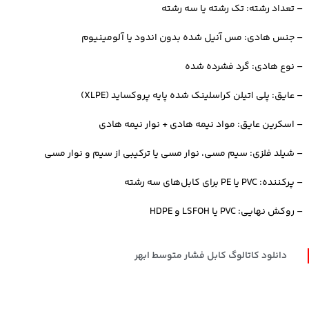
– تعداد رشته: تک رشته یا سه رشته
– جنس هادی: مس آنیل شده بدون اندود یا آلومینیوم
– نوع هادی: گرد فشرده شده
– عایق: پلی اتیلن کراسلینک شده پایه پروکساید (XLPE)
– اسکرین عایق: مواد نیمه هادی + نوار نیمه هادی
– شیلد فلزی: سیم مسی، نوار مسی یا ترکیبی از سیم و نوار مسی
– پرکننده: PVC یا PE برای کابل‌های سه رشته
– روکش نهایی: PVC یا LSFOH و HDPE
دانلود کاتالوگ کابل فشار متوسط ابهر