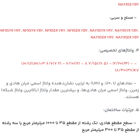
NA2XSEYBY
– مسلح و سربی:
N2XSYKYRY, N2XSYKYBY, N2XSEKYRY, N2XSEKYBY, NA2XSYKYRY, NA2XSYKYBY,
NA2XSEKYRY, NA2XSEKYBY
4. ولتاژ‌های تخصیصی:
– U0/U(Um)=3.6/6(7.2) – 6/10(12) – 8.7/15(17.5) – 12/20(24) –
18/30(36)KV
– نمادهای U0، U، و (Um) به ترتیب نشان‌دهنده ولتاژ اسمی میان هادی و
زمین، ولتاژ اسمی میان هادی‌ها، و بیشترین مقدار ولتاژ (بالاترین ولتاژ شبکه)
هستند.
5. جزئیات ساختمان:
– سطح مقطع هادی: تک رشته از مقطع ۳۵ تا ۱۰۰۰ میلیمتر مربع یا سه رشته
از مقطع ۳۵ تا ۳۰۰ میلیمتر مربع