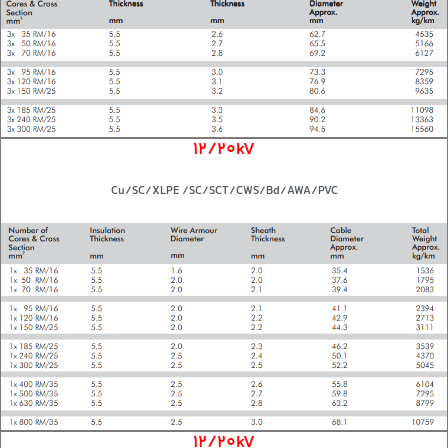
12/20kV
Cu/SC/XLPE /SC/SCT/CWS/Bd/AWA/PVC
12/20kV