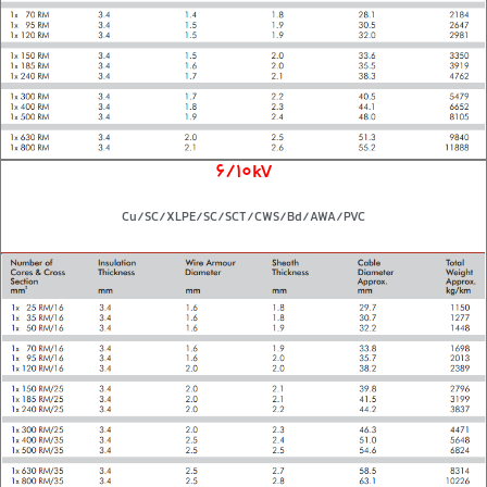
6/10kV
Cu/SC/XLPE/SC/SCT/CWS/Bd/AWA/PVC