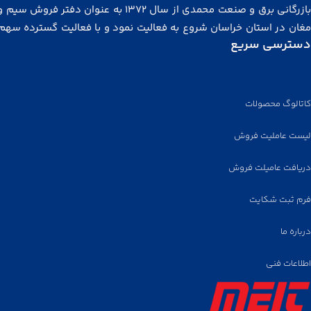
بازرگانی برق و صنعت محمدی از سال ۱۳۷۲ به عنوان دفتر فروش
مغان در استان خراسان شروع به فعالیت نمود و با فعالیت گسترده سهم
دسترسی سریع
توجهی از بازار خراسان، شرق کشور، آسیای میانه و افغانستان را در
گرفت. مجموعه ما در سال ۱۳۸۲ با هدف توزیع کالای برتر در مشه
رسید. هم اکنون نیز به عنوان تنها نماینده رسمی کابل ابهر، واقع در خ
لاله زار تهران مشغول به فعالیت هستیم و
دفتر مرکزی فروش و انبار محص
کاتالوگ محصولات
نیز در لاله‌زار واقع شده است.
لیست عاملیت فروش
همچنین برای توزیع محصولات، عاملیت فروش از اقصی نقاط ایران پذی
می‌گردد.
دریافت عامیلت فروش
فرم ثبت شکایت
درباره ما
اطلاعات فنی