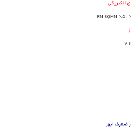
ی الکتریکی
ژ
4
ر ضعیف ابهر