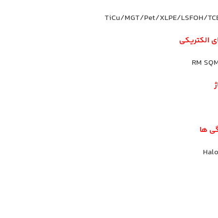
TiCu/MGT/Pet/XLPE/LSFOH/TC
ی الکتریکی
ژ
ی ها
Halo