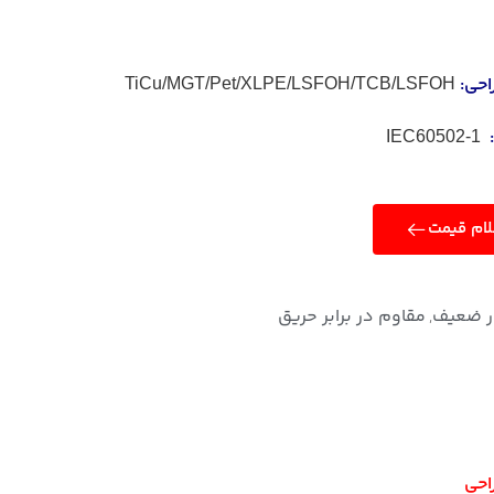
احی:
TiCu/MGT/Pet/XLPE/LSFOH/TCB/LSFOH
IEC60502-1
ام قیمت
ر ضعیف
مقاوم در برابر حریق
,
احی