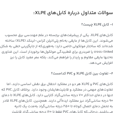
سوالات متداول درباره کابل‌های XLPE:
1- کابل XLPE چیست؟
کابل‌های XLPE، یکی از پیشرفت‌های برجسته در علم مهندسی برق محسوب
می‌شوند. این کابل‌ها از عایقی به‌نام پلی‌اتیلن کراس-لینکد (XLPE) ساخته
شده‌اند که ساختار مولکولی خاصی دارد؛ به‌طوری‌که از جایگزینی خطی به شکل
cross-linked یا ضربدری برای قطبیدگی مولکول‌ها برخوردار است. این فناوری
نه‌تنها عایقی مقاوم و پایدار را فراهم می‌کند، بلکه عمر مفید کابل را نیز
افزایش می‌دهد.
2- تفاوت بین کابل XLPE و PVC کدامست؟
کابل‌های PVC و XLPE هر دو در عملکرد انتقال برق نقش اساسی دارند، اما
تفاوت‌های مهمی در عملکرد و قابلیت‌هایشان وجود دارد. برخلاف کابل PVC که
تنها در دمای حداکثر 70 درجه سانتی‌گراد کارایی دارد، کابل‌های XLPE تا دمای
90 درجه سانتی‌گراد نیز عملکرد ایده‌آلی دارند. همچنین، کابل‌های XLPE قادر
به تحمل دمای اتصال کوتاه تا 250 درجه سانتی‌گراد به‌مدت یک ثانیه
می‌باشند، درحالی‌که کابل‌های PVC فقط تا 160 درجه سانتی‌گراد قابلیت