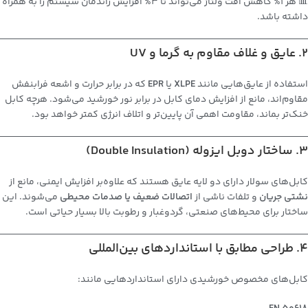
📊 هر 1% کاهش افت ولتاژ می‌تواند تا 3% افزایش راندمان سیستم را به همراه
داشته باشد.
2. عایق و غلاف مقاوم به گرما و UV
استفاده از عایق‌هایی مانند
XLPE
یا
EPR
که در برابر حرارت و اشعه فرابنفش
مقاوم‌اند، مانع از افزایش دمای کابل در برابر نور خورشید می‌شود. هرچه کابل
خنک‌تر بماند، مقاومت اهمی آن پایین‌تر و اتلاف انرژی کمتر خواهد بود.
3. ساختار دوبل ایزوله (Double Insulation)
کابل‌های سولار دارای دو لایه عایق هستند که علاوه‌بر افزایش ایمنی، مانع از
نشتی جریان
و تلفات ناشی از
اتصالات ضعیف یا صدمات محیطی
می‌شوند. این
ساختار برای محیط‌های صنعتی، گردوغبار و رطوبت بالا بسیار حیاتی است.
4. طراحی مطابق با استانداردهای بین‌المللی
کابل‌های مخصوص خورشیدی دارای استانداردهایی مانند: