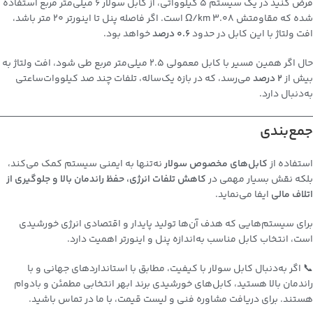
فرض کنید در یک سیستم ۵ کیلوواتی، از کابل سولار ۶ میلی‌متر مربع استفاده
شده که مقاومتش ۳.۰۸ Ω/km است. اگر فاصله پنل تا اینورتر ۲۰ متر باشد،
افت ولتاژ با این کابل در حدود
۰.۶ درصد
خواهد بود.
حال اگر همین مسیر با کابل معمولی ۲.۵ میلی‌متر مربع طی شود، افت ولتاژ به
بیش از
۲ درصد
می‌رسد، که در بازه یک‌ساله، تلفات چند صد کیلووات‌ساعتی
به‌دنبال دارد.
جمع‌بندی
استفاده از
کابل‌های مخصوص سولار
نه‌تنها به ایمنی سیستم کمک می‌کند،
بلکه نقش بسیار مهمی در
کاهش تلفات انرژی، حفظ راندمان بالا و جلوگیری از
اتلاف مالی
ایفا می‌نماید.
برای سیستم‌هایی که هدف آن‌ها تولید پایدار و اقتصادی انرژی خورشیدی
است، انتخاب کابل مناسب به‌اندازه پنل و اینورتر اهمیت دارد.
📞 اگر به‌دنبال کابل سولار با کیفیت، مطابق با استانداردهای جهانی و با
راندمان بالا هستید،
کابل‌های خورشیدی برند ابهر
انتخابی مطمئن و بادوام
هستند. برای دریافت مشاوره فنی و لیست قیمت، با ما در تماس باشید.