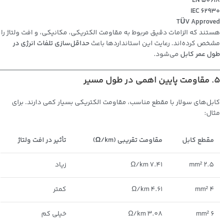
EN 50618
IEC 62930
TÜV Approved
هستند که الزامات دقیق مربوط به مقاومت الکتریکی، مکانیکی، و افت ولتاژ را
مشخص کرده‌اند. رعایت این استانداردها باعث
حداقل‌سازی تلفات انرژی در
طول عمر کابل
می‌شود.
5. مقاومت پایین اهمی در طول مسیر
کابل‌های سولار با مقطع مناسب، مقاومت الکتریکی بسیار کمی دارند. برای
مثال:
مقطع کابل
مقاومت تقریبی (Ω/km)
تأثیر در افت ولتاژ
2.5 mm²
7.41 Ω/km
زیاد
4 mm²
4.61 Ω/km
کمتر
6 mm²
3.08 Ω/km
خیلی کم