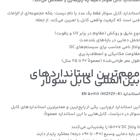
استاندارد کابل سولار دقیقاً چه چیزهایی را مشخص می‌کند؟
استاندارد کابل سولار فقط یک عدد یا نام نیست؛ بلکه مجموعه‌ای از الزامات
فنی است که کیفیت واقعی کابل را تعیین می‌کند، از جمله:
نوع عایق و روکش (مقاوم در برابر UV و رطوبت)
تحمل دمایی در بازه‌های بلندمدت
ولتاژ نامی مناسب برای سیستم‌های DC
مقاومت مکانیکی و انعطاف‌پذیری
طول عمر طراحی‌شده (معمولاً ۲۰ تا ۲۵ سال)
مهم‌ترین استانداردهای
بین‌المللی کابل سولار
استاندارد
EN 50618 (H1Z2Z2-K)
این استاندارد اروپایی، یکی از رایج‌ترین و معتبرترین استانداردهای کابل
سولار در دنیاست. کابل‌هایی با این استاندارد معمولاً:
تا ولتاژ 1500V DC را پشتیبانی می‌کنند
در بازه دمایی وسیع (۴۰- تا ۹۰+ درجه) عملکرد پایدار دارند