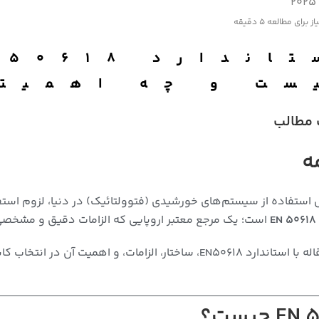
از برای مطالعه
5 دقیقه
ست و چه اهمیتی
مطالب
ه
استفاده از سیستم‌های خورشیدی (فتوولتائیک) در دنیا، لزوم استف
E
است؛ یک مرجع معتبر اروپایی که الزامات دقیق و مشخصی 
د EN50618، ساختار، الزامات، و اهمیت آن در
انتخاب کاب
E چیست؟