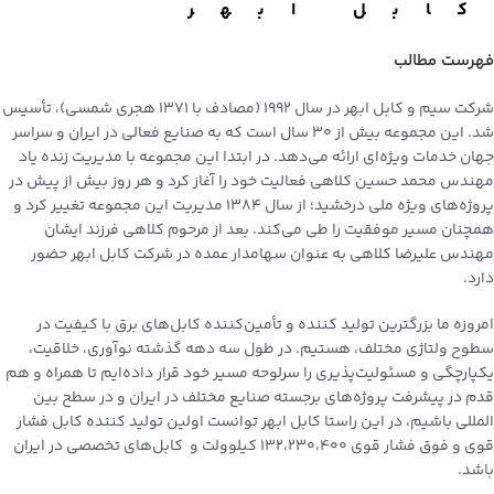
کابل ابهر
فهرست مطالب
شرکت سیم و کابل ابهر
در سال 1992 (مصادف با 1371 هجری شمسی)، تأسیس
شد. این مجموعه بیش از 30 سال است که به صنایع فعالی در ایران و سراسر
جهان خدمات ویژه‌ای ارائه می‌دهد. در ابتدا این مجموعه با مدیریت زنده یاد
مهندس محمد حسین کلاهی فعالیت خود را آغاز کرد و هر روز بیش از پیش در
پروژه‌های ویژه ملی درخشید؛ از سال 1384 مدیریت این مجموعه تغییر کرد و
همچنان مسیر موفقیت را طی می‌کند. بعد از مرحوم کلاهی فرزند ایشان
مهندس علیرضا کلاهی به عنوان سهامدار عمده در شرکت کابل ابهر حضور
دارد.
امروزه ما بزرگترین تولید کننده و تأمین‌کننده کابل‌های برق با کیفیت در
سطوح ولتاژی مختلف، هستیم. در طول سه دهه گذشته نوآوری، خلاقیت،
یکپارچگی و مسئولیت‌پذیری را سرلوحه مسیر خود قرار داده‌ایم تا همراه و هم
قدم در پیشرفت پروژه‌های برجسته صنایع مختلف در ایران و در سطح بین
المللی باشیم، در این راستا کابل ابهر توانست اولین تولید کننده
کابل فشار
قوی
و فوق فشار قوی 132،230،400 کیلوولت و کابل‌های تخصصی در ایران
باشد.