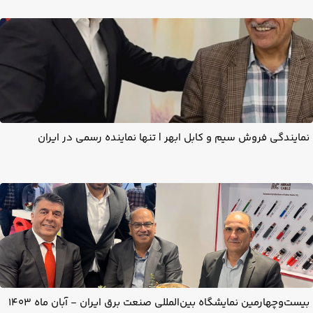
نمایندگی فروش سیم و کابل ابهر | تنها نماینده رسمی در ایران
بیست‌وچهارمین نمایشگاه بین‌المللی صنعت برق ایران - آبان ماه 1403