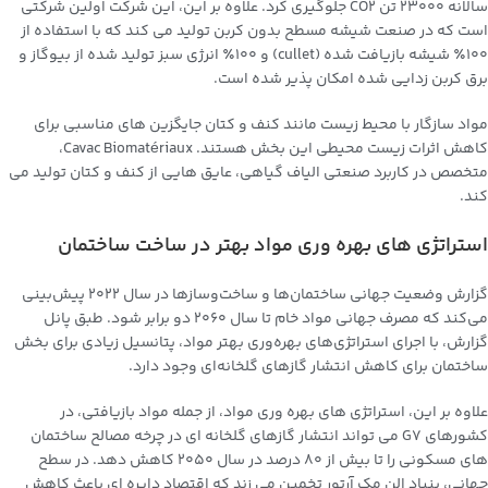
سالانه 23000 تن CO2 جلوگیری کرد. علاوه بر این، این شرکت اولین شرکتی
است که در صنعت شیشه مسطح بدون کربن تولید می کند که با استفاده از
100٪ شیشه بازیافت شده (cullet) و 100٪ انرژی سبز تولید شده از بیوگاز و
برق کربن زدایی شده امکان پذیر شده است.
مواد سازگار با محیط زیست مانند کنف و کتان جایگزین های مناسبی برای
کاهش اثرات زیست محیطی این بخش هستند. Cavac Biomatériaux،
متخصص در کاربرد صنعتی الیاف گیاهی، عایق هایی از کنف و کتان تولید می
کند.
استراتژی های بهره وری مواد بهتر در ساخت ساختمان
گزارش وضعیت جهانی ساختمان‌ها و ساخت‌وسازها در سال 2022 پیش‌بینی
می‌کند که مصرف جهانی مواد خام تا سال 2060 دو برابر شود. طبق پانل
گزارش، با اجرای استراتژی‌های بهره‌وری بهتر مواد، پتانسیل زیادی برای بخش
ساختمان برای کاهش انتشار گازهای گلخانه‌ای وجود دارد.
علاوه بر این، استراتژی های بهره وری مواد، از جمله مواد بازیافتی، در
کشورهای G7 می تواند انتشار گازهای گلخانه ای در چرخه مصالح ساختمان
های مسکونی را تا بیش از 80 درصد در سال 2050 کاهش دهد. در سطح
جهانی، بنیاد الن مک آرتور تخمین می زند که اقتصاد دایره ای باعث کاهش