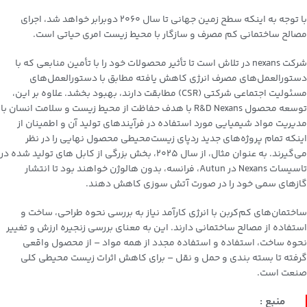
با توجه به اینکه سطح زمین جهانی تا سال 2060 دوبرابر خواهد شد، اجرای
مصالح ساختمانی کم مصرف و سازگار با محیط زیست امری حیاتی است.
شرکت nexans در تلاش است تا تأثیر محصولات خود را با تأمین منابعی که با
دستورالعمل‌های مصرف انرژی کاهش یافته مطابق با دستورالعمل‌های
مسئولیت اجتماعی شرکتی (CSR) مطابقت دارند، بهبود بخشد. علاوه بر این،
توسعه محصول R&D Nexans با هدف حفاظت از محیط زیست و سلامت انسان با
مدیریت مواد شیمیایی مورد استفاده در فرآیندهای تولید آن و اطمینان از
اینکه تمام پروژه‌های جدید ردپای زیست‌محیطی محصول نهایی را در نظر
می‌گیرند. به عنوان مثال، از سال 2025، بخش بزرگی از کابل های تولید شده در
تاسیسات Nexans در Autun، فرانسه، بدون هالوژن خواهند بود تا انتشار
گازهای سمی خود را در صورت آتش سوزی کاهش دهند.
ساختمان‌های کم‌کربن با انرژی کارآمد نیاز به بررسی نحوه طراحی، ساخت و
استفاده از مصالح ساختمانی دارند. این به معنای بررسی زنجیره ارزش و تغییر
نحوه ساخت، استفاده و استفاده مجدد از همه مواد – از محصول واقعی
گرفته تا بسته بندی و حمل و نقل – برای کاهش اثرات زیست محیطی کلی
صنعت است.
منبع :