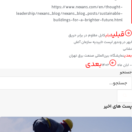
https://www.nexans.com/en/thought-
leadership/nexans_blog/nexans_blog_posts/sustainable-
buildings-for-a-brighter-future.html
قبلی
قبلی
کابل مقاوم در برابر حریق
ابهر در وندور لیست تاییدیه سازمان آتش
نشانی
بعدی
نمایشگاه بین‌المللی صنعت برق تهران
بعدی
– ابان ماه 1402
جستجو
پست های اخیر