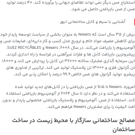
استخراج مس دیگر نمی تواند تقاضای جهانی را برآورده کند، 40 درصد تولید
مس از مس بازیافتی حاصل می شود.
آشنایی با سیم و کابل ساختمانی ابهر
بیش از 35 سال است که Nexans به عنوان بخشی از سیاست توسعه پایدار خود
برای کاهش مصرف مواد خام و ترویج مدل کسب و کار دایره‌ای، ضایعات مس و
آلومینیوم را بازیافت می‌کند. در سال 2008، Nexans و SUEZ RECYCÂBLES،
پیشروترین بازیافت کابل ها و فلزات غیرآهنی در فرانسه را راه اندازی کردند.
این سرمایه گذاری مشترک سالانه 36000 تن کابل را پردازش می کند و 18000
تن گرانول فلزی و 13000 تن پلاستیک تولید می کند. ترکیبی از فناوری های
پیشرو، تولید گرانول های مس خالص 99.9 درصد را امکان پذیر می کند.
امروزه، Nexans تا 15% از مس بازیافتی را در کابل‌های جدید تولید شده
استفاده می‌کند و در نظر دارد تا سال 2024 از آلومینیوم بازیافتی استفاده
کند. استفاده از مس، آلومینیوم و پلاستیک بازیافتی محصولی پایدار و بدون
افت کیفیت را برای مشتریان Nexans فراهم می‌کند.
مصالح ساختمانی سازگار با محیط زیست در ساخت
ساختمان