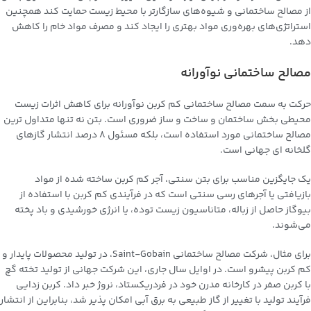
از مصالح ساختمانی و شیوه‌های سازگارتر با محیط زیست حمایت کند همچنین
استراتژی‌های بهره‌وری مواد بهتری را ایجاد کند و مصرف مواد خام را کاهش
دهد.
مصالح ساختمانی نوآورانه
حرکت به سمت مصالح ساختمانی کم کربن نوآورانه برای کاهش اثرات زیست
محیطی بخش ساختمان و ساخت و ساز ضروری است. بتن نه تنها متداول ترین
مصالح ساختمانی مورد استفاده است، بلکه مسئول 8 درصد انتشار گازهای
گلخانه ای جهانی است.
یک جایگزین مناسب برای بتن سنتی، آجر کم کربن ساخته شده از مواد
بازیافتی یا آجرهای رسی سنتی است که در فرآیندی کم کربن با استفاده از
بیوگاز حاصل از زباله، متاناسیون زیست توده، یا انرژی خورشیدی و باد پخته
می‌شوند.
برای مثال، شرکت مصالح ساختمانی Saint-Gobain، در تولید محصولات پایدار و
کم کربن پیشرو است. در اوایل سال جاری، این شرکت جهانی از تولید تخته گچ
با کربن صفر در کارخانه مدرن خود در فردریکستاد، نروژ خبر داد. کربن زدایی
فرآیند تولید با تغییر از گاز طبیعی به برق آبی امکان پذیر شد، بنابراین از انتشار