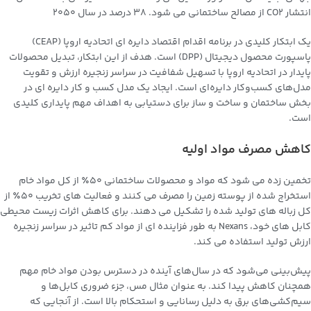
انتشار CO2 از مصالح ساختمانی می شود. 38 درصد در سال 2050
یک ابتکار کلیدی در برنامه اقدام اقتصاد دایره ای اتحادیه اروپا (CEAP)
پاسپورت محصول دیجیتال (DPP) است. هدف از این ابتکار، تبدیل محصولات
پایدار در اتحادیه اروپا با تسهیل شفافیت در سراسر زنجیره ارزش و تقویت
مدل‌های کسب‌وکار دایره‌ای است. ایجاد یک مدل کسب و کار دایره ای در
بخش ساختمان و ساخت و ساز برای دستیابی به اهداف مهم پایداری کلیدی
است.
کاهش مصرف مواد اولیه
تخمین زده می شود که مواد و محصولات ساختمانی 50٪ از کل مواد خام
استخراج شده از پوسته زمین را مصرف می کنند و فعالیت های تخریب 50٪ از
کل زباله های تولید شده را تشکیل می دهند. برای کاهش اثرات زیست محیطی
کابل های خود، Nexans به طور فزاینده ای از مواد کم تاثیر در سراسر زنجیره
ارزش تولید استفاده می کند.
پیش‌بینی می‌شود که در سال‌های آینده در دسترس بودن مواد خام مهم
همچنان کاهش پیدا کند. به عنوان مثال مس، جزء ضروری کابل‌ها و
سیم‌کشی‌های برق به دلیل رسانایی و استحکام بالا است. از آنجایی که