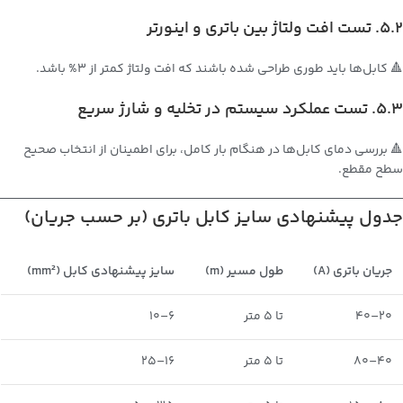
5.2. تست افت ولتاژ بین باتری و اینورتر
🔺 کابل‌ها باید طوری طراحی شده باشند که افت ولتاژ کمتر از 3% باشد.
5.3. تست عملکرد سیستم در تخلیه و شارژ سریع
🔺 بررسی دمای کابل‌ها در هنگام بار کامل، برای اطمینان از انتخاب صحیح
سطح مقطع.
جدول پیشنهادی سایز کابل باتری (بر حسب جریان)
جریان باتری (A)
طول مسیر (m)
سایز پیشنهادی کابل (mm²)
20–40
تا 5 متر
6–10
40–80
تا 5 متر
16–25