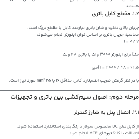
هستند.
1.2. مقطع کابل باتری
جریان بالای تخلیه و شارژ باتری نیازمند کابل با مقطع بزرگ است.
محاسبه جریان باتری بر اساس توان اینورتر انجام می‌شود:
I = P / V
مثلاً برای اینورتر 3000 وات با باتری 48 ولت:
I = 3000 / 48 = 62.5 آمپر
با در نظر گرفتن ضریب اطمینان، کابل
حداقل 16 یا 25 mm²
مورد نیاز است.
مرحله دوم: اصول سیم‌کشی بین باتری و تجهیزات
2.1. اتصال پنل به شارژ کنترلر
از کابل‌های DC مخصوص سولار با رنگ‌بندی استاندارد استفاده شود.
اتصالات با کانکتورهای MC4 انجام شود.