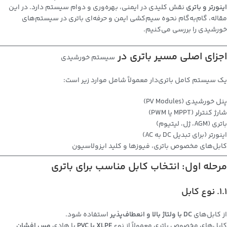
اینورتر و باتری
نقش کلیدی در ایمنی، بهره‌وری و دوام سیستم دارد. در این
مقاله، گام‌به‌گام نحوه سیم‌کشی ایمن و حرفه‌ای باتری در سیستم‌های
خورشیدی را بررسی می‌کنیم.
اجزای اصلی مسیر باتری در
سیستم خورشیدی
یک سیستم کامل باتری‌دار معمولاً شامل موارد زیر است:
پنل خورشیدی (PV Modules)
شارژ کنترلر (MPPT یا PWM)
باتری (AGM، ژل، لیتیوم)
اینورتر (برای تبدیل DC به AC)
کابل‌های مخصوص باتری، فیوزها و کلید ایزولاسیون
مرحله اول: انتخاب کابل مناسب برای باتری
1.1. نوع کابل
از کابل‌های
DC با ولتاژ بالا و انعطاف‌پذیر
استفاده شود.
کابل‌های مخصوص باتری معمولاً از نوع
XLPE یا PVC
با هادی
مس افشان