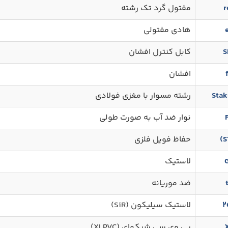
r
مفتول گرد تک رشته
هادی مفتولی
S
کابل کنترل افشان
افشان
Stak
رشته مسوار با مغزی فولادی
نوار ضد آب به صورت طولی
حفاظ فویل فلزی
لاستیک
ضد موریانه
2
لاستیک سیلیکون (SiR)
پی وی سی شبکهای (XLPVC)