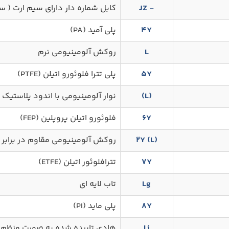
- JZ
کابل شماره دار دارای سیم ارت ( سب
4Y
پلی آمید (PA)
L
روکش آلومینیومی نرم
5Y
پلی تترا فلوئورو اتیلن (PTFE)
(L)
نوار آلومینیومی با اندود پلاستیک
6Y
فلوئورو اتیلن پروپلین (FEP)
2Y (L)
روکش آلومینیومی مقاوم در برابر ر
7Y
تترافلوئور اتیلن (ETFE)
Lg
تاب لایه ای
8Y
پلی ماید (PI)
Li
هادی تابیده شده به صورت منظم