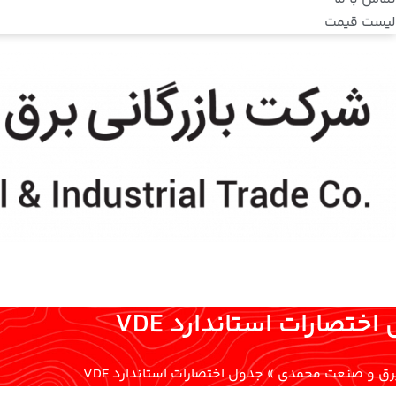
لیست قیمت
ختصارات استاندارد VDE
 برق و صنعت محمدی
»
جدول اختصارات استاندارد VDE