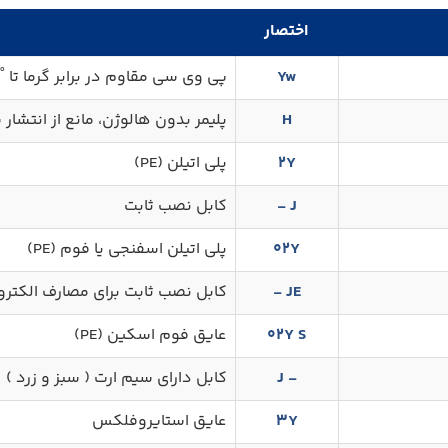
اختصار
Yw
پی وی سی مقاوم در برابر گرما تا ˚C90
H
پلیمر بدون هالوژن، مانع از انتشار
2Y
پلی اتیلن (PE)
J -
کابل نصب ثابت
02Y
پلی اتیلن اسفنجی یا فوم (PE)
JE -
کابل نصب ثابت برای مصارف الکتر
02Y S
عایق فوم اسکین (PE)
- J
کابل دارای سیم ارت ( سبز و زرد )
3Y
عایق استایروفلکس