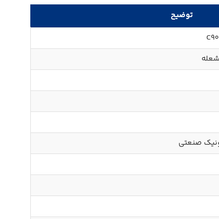
توضیح
 شعله
ونیک صنعتی