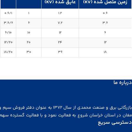
زمین متصل شده (KV)
عایق شده (KV)
0.6/1
1
1.2
0.6
3.6/6
6
7.2
3.6
6/10
10
12
6
12/20
20
24
12
18/20
30
36
18
درباره ما
بازرگانی برق و صنعت محمدی از سال ۱۳۷۲ به عنوان دفتر فروش
مغان در استان خراسان شروع به فعالیت نمود و با فعالیت گسترده سهم
دسترسی سریع
توجهی از بازار خراسان، شرق کشور، آسیای میانه و افغانستان را در
گرفت. مجموعه ما در سال ۱۳۸۲ با هدف توزیع کالای برتر در مشه