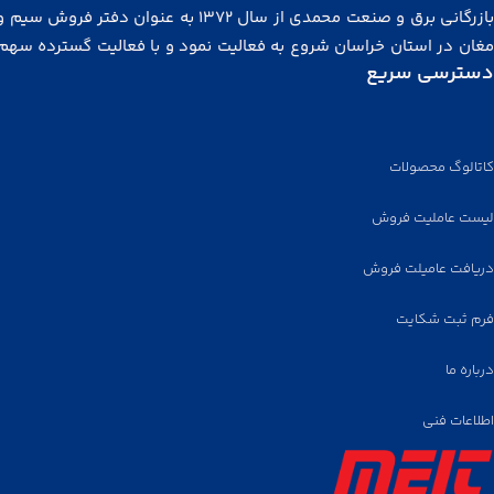
بازرگانی برق و صنعت محمدی از سال ۱۳۷۲ به عنوان دفتر فروش
مغان در استان خراسان شروع به فعالیت نمود و با فعالیت گسترده سهم
دسترسی سریع
توجهی از بازار خراسان، شرق کشور، آسیای میانه و افغانستان را در
گرفت. مجموعه ما در سال ۱۳۸۲ با هدف توزیع کالای برتر در مشه
رسید. هم اکنون نیز به عنوان تنها نماینده رسمی کابل ابهر، واقع در خ
لاله زار تهران مشغول به فعالیت هستیم و
دفتر مرکزی فروش و انبار محص
کاتالوگ محصولات
نیز در لاله‌زار واقع شده است.
لیست عاملیت فروش
همچنین برای توزیع محصولات، عاملیت فروش از اقصی نقاط ایران پذی
می‌گردد.
دریافت عامیلت فروش
فرم ثبت شکایت
درباره ما
اطلاعات فنی