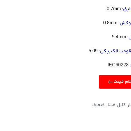
ایق:
0.7mm
وکش:
0.8mm
ی:
5.4mm
اومت الکتریکی:
5.09
IEC60228
ام قیمت
ر
کابل فشار ضعیف
,