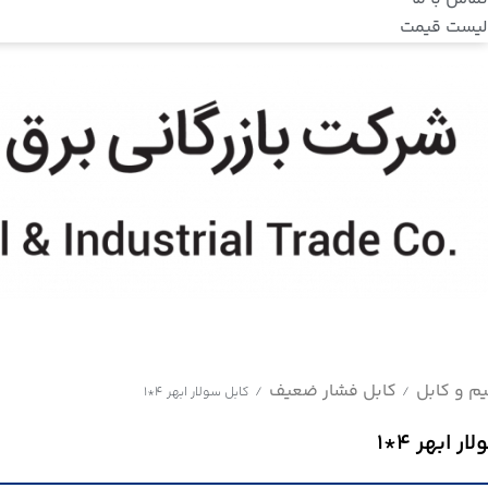
لیست قیمت
م و کابل
کابل فشار ضعیف
/
/
کابل سولار ابهر 4*1
ر ابهر 4*1