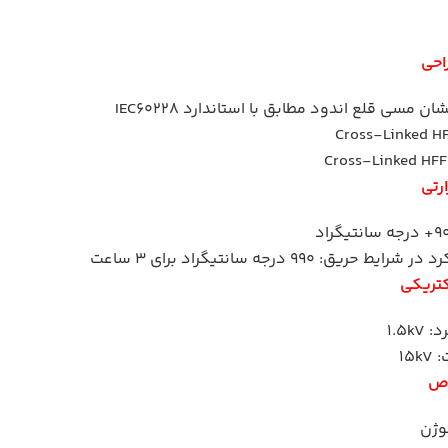
احی
ن مسی قلع اندود مطابق با استاندارد IEC60228
رتی
یط حریق: 990 درجه سانتیگراد برای 3 ساعت
کتریکی
1.5kV
15
اص
وژن